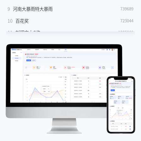
9
河南大暴雨特大暴雨
739689
10
百花奖
723044
11
刘耀文大C位
1335966
12
世界小姐雅典娜确认遇害细节公开
685844
13
萨日娜最佳女配
1321993
14
王骁百花奖最佳男配
1155676
15
陈丽君最佳新人
1139475
16
ai漫剧顶流已经出了8季了
1092562
17
女演员炒股亏70万靠年迈母亲接济
1075684
18
易烊千玺看镜头的那一下
1068226
19
百花奖八大奖项今晚揭晓
1038029
20
白海豚 洗衣凝珠视角
1029871