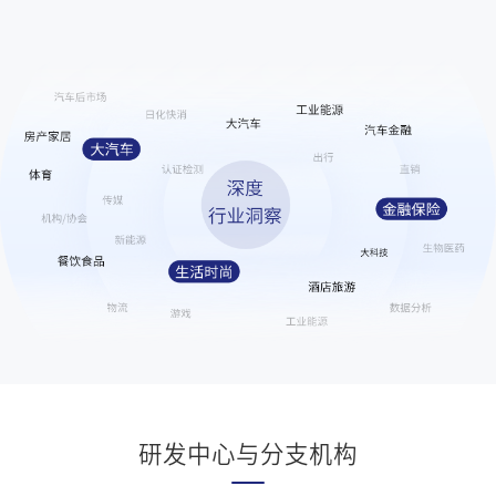
21
百花奖影后和白玉兰视后同框
1029341
22
杨幂现场换发型了
942137
23
经常旅游的人都有一个共性
893455
24
梁家辉安慰马丽不要哭
847150
25
演员秦焰去世
716160
26
14元麻辣烫自助男子夹出半人高菜球
608428
27
百花奖内场座位图
529941
28
韩国女性怒斥AA制结婚
515123
29
泰国被接机女生疑遭带走
508688
30
百花奖造型出图
508160
31
百花奖闭幕式节目单
499539
研发中心与分支机构
32
女孩南太行失联14天后遗体被找到
435432