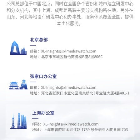
公司总部位于中国北京，同时在全国多个省份和城市建立研发中心
33
张凌赫紫色头发
385058
和分支机构，其中上海、成都是新联主要分支机构所在地，另外在
山东、河北等地设有研发中心和办事处，服务体系覆盖全国，提供
34
陈丽君 耀眼红玫瑰
382701
本土化服务。
35
炸鸡店爆单一人店员忙到窒息
356028
36
李昀锐首次演讲
355149
37
百花奖节目单
354768
38
炸鸡店爆单 店员呼吸性碱中毒
348334
39
百花奖闭幕式嘉宾阵容
345727
40
林志玲4岁儿子正脸
309856
41
果然金饰样式还是复古的好
298897
42
对蔡依林演唱会的权威后知后觉
298650
43
百花奖 现场投票
298467
44
易烊千玺身上没有展示位了
297154