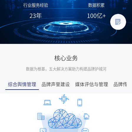
行业服务经验
数据积累
23
年
100
亿+
核心业务
数据为根基，五大解决方案助力构建品牌护城河
综合舆情管理
品牌声誉建设
媒体评估与管理
品牌传