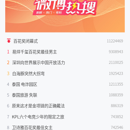
百花奖闭幕式
11224469
1
易烊千玺百花奖最佳男主
9308943
2
深圳向世界展示中国开放活力
2110025
3
白海豚突然大拐弯
1925423
4
泰国 电诈园区
1211355
5
泰国旅游 失联
1088359
6
原来这才是金项链的正确戴法
886319
7
KPL六个电竞少年的限定之旅
743852
8
卫诗雅百花奖最佳女主
742546