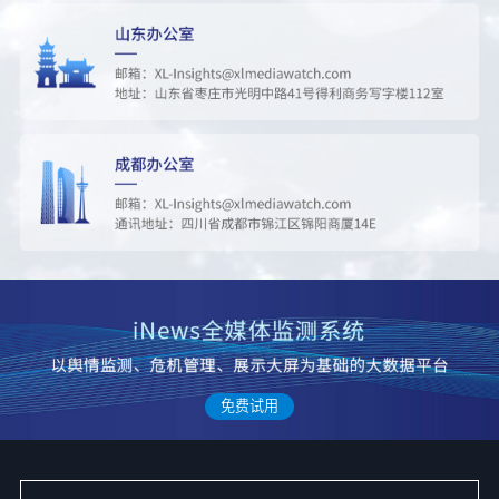
45
时代少年团自己排行程
273678
46
王橹杰出发青岛
256540
47
寿司郎误将已付款顾客当逃单报警
295358
48
抓娃娃
273231
49
多位大疆员工离职后创业成功
273067
免费试用