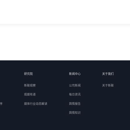
研究院
新闻中心
关于我们
新联观察
公司新闻
关于新联
观媒有道
每日资讯
序
媒体行业动态解读
舆情报告
舆情知识