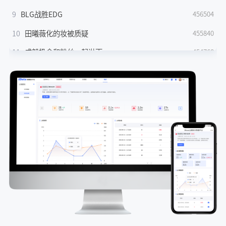
9
BLG战胜EDG
456504
10
田曦薇化的妆被质疑
455840
11
成毅扔伞和粉丝一起淋雨
454768
12
情侣平潭翻墙拍日出坠崖
454493
13
敖瑞鹏王玉雯正太扭腰来了
439812
14
网传张凌赫准备考研了
419475
15
这种手机壳可能是医疗垃圾做的
389413
16
苹果AI 千问
389292
17
A股存储巨头定增大幅溢价
389147
18
日媒称华为领先日本整整一代
388987
19
田曦薇COS和平精英甜包
388827
20
昆明铁路事故施工外包单位被罚1.5万
388724