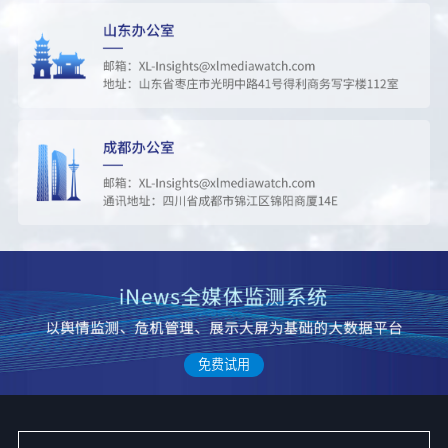
45
20岁中国男子在泰国被刺多刀身亡
187689
46
丁禹兮鞠躬了17秒
162705
47
白海豚降水强度将大于巴威
155405
48
AI帮你开发以前要花钱的功能
184589
49
44岁父亲苦读5个月上岸985研究生
177311
免费试用