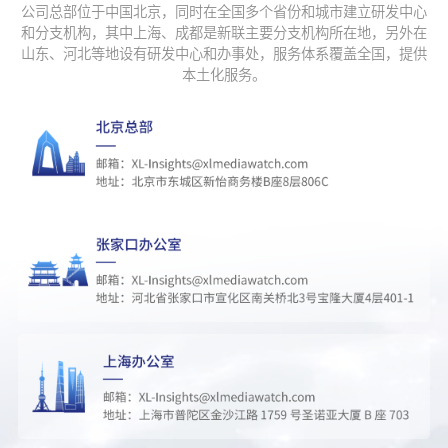
公司总部位于中国北京，同时在全国多个省份和城市建立研发中心
33
苏超
219417
和分支机构，其中上海、成都是新联主要分支机构所在地，另外在
山东、河北等地设有研发中心和办事处，服务体系覆盖全国，提供
34
白海豚开始发力了
218042
本土化服务。
35
常吃4种食物不易得胃癌
216741
36
SNH48总选排名
216133
37
任嘉伦红毯气场全开
208226
38
殡仪馆回应情侣平潭拍日出坠崖
203812
39
侯明昊跪下给粉丝逆应援
203689
40
田曦薇开枪wink
203595
41
醉鹅娘被控走私
201070
42
迪丽热巴香港造型
200672
43
晚晚疑似怀孕
198528
44
牛津大学一纸声明甩不了锅
179849