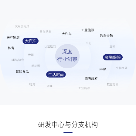
21
小夜灯 性早熟
388580
22
曾辉韩雨彤红毯状态
388396
23
和平精英年度返场
388289
24
王源 巡演看一场少一场
388227
25
西村力演唱会的发言
346896
26
AG对战KSG
321062
27
陈伟霆说我还以为去了成毅的演唱会
299232
28
武契奇回应泽连斯基首次来访
243772
29
吴磊刺激之夜剑来联动舞台
243128
30
爷爷不泡茶 店员打人
243066
31
丁禹兮红包
242929
研发中心与分支机构
32
孙政拉二胡
225681