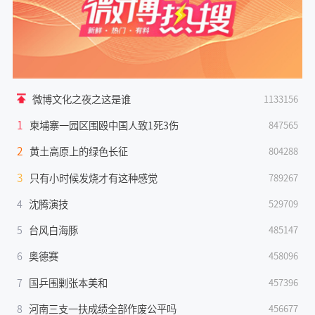
微博文化之夜之这是谁
1133156
1
柬埔寨一园区围殴中国人致1死3伤
847565
2
黄土高原上的绿色长征
804288
3
只有小时候发烧才有这种感觉
789267
4
沈腾演技
529709
5
台风白海豚
485147
6
奥德赛
458096
7
国乒围剿张本美和
457396
8
河南三支一扶成绩全部作废公平吗
456677