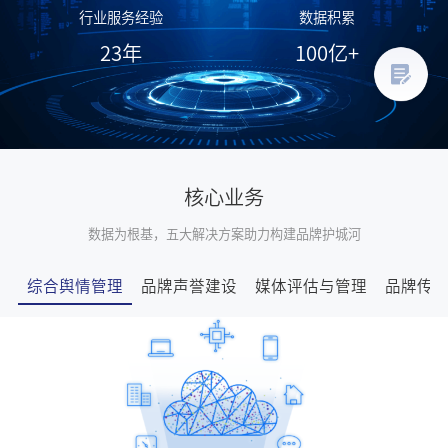
行业服务经验
数据积累
23
年
100
亿+
核心业务
数据为根基，五大解决方案助力构建品牌护城河
综合舆情管理
品牌声誉建设
媒体评估与管理
品牌传